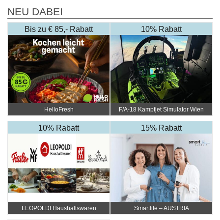
NEU DABEI
Bis zu € 85,- Rabatt
10% Rabatt
HelloFresh
F/A-18 Kampfjet Simulator Wien
10% Rabatt
15% Rabatt
LEOPOLDI Haushaltswaren
Smartlife – AUSTRIA