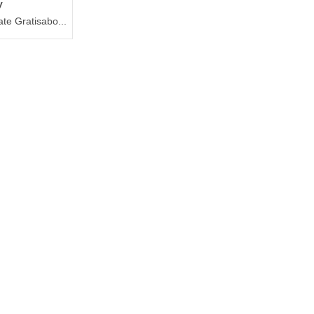
y
te Gratisabo...