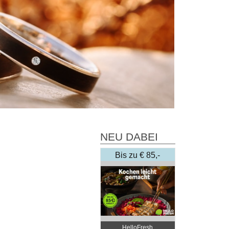
NEU DABEI
Bis zu € 85,-
Rabatt
HelloFresh