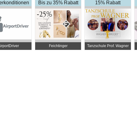
rkonditionen
Bis zu 35% Rabatt
15% Rabatt
irportDriver
Feichtinger
Tanzschule Prof. Wagner
Schmuckhandel Zentrale