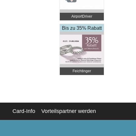
AirportDriver
Bis zu 35% Rabatt
Feichtinger
Schmuckhandel
Zentrale
Card-Info
Vorteilspartner werden