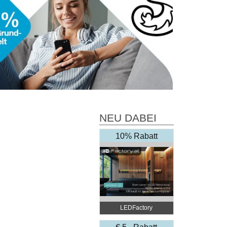
NEU DABEI
10% Rabatt
LEDFactory