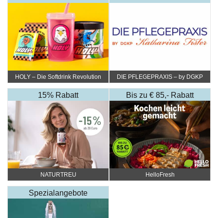
HOLY – Die Softdrink Revolution
DIE PFLEGEPRAXIS – by DGKP
Katharina Fister
15% Rabatt
Bis zu € 85,- Rabatt
NATURTREU
HelloFresh
Spezialangebote