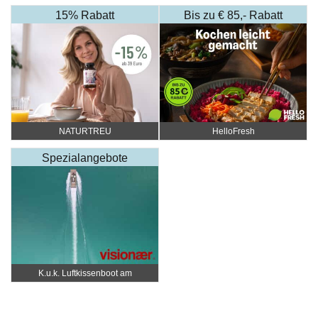
Katharina Fister
15% Rabatt
Bis zu € 85,- Rabatt
NATURTREU
HelloFresh
Spezialangebote
K.u.k. Luftkissenboot am
Wörthersee