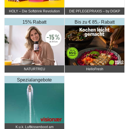
HOLY – Die Softdrink Revolution
DIE PFLEGEPRAXIS – by DGKP
Katharina Fister
15% Rabatt
Bis zu € 85,- Rabatt
NATURTREU
HelloFresh
Spezialangebote
K.u.k. Luftkissenboot am