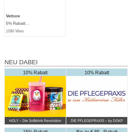
Vettore
5% Rabatt...
1090 Wien
NEU DABEI
10% Rabatt
10% Rabatt
HOLY – Die Softdrink Revolution
DIE PFLEGEPRAXIS – by DGKP
Katharina Fister
15% Rabatt
Bis zu € 85,- Rabatt