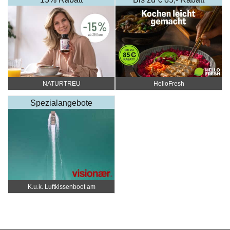
NATURTREU
HelloFresh
Spezialangebote
K.u.k. Luftkissenboot am
Wörthersee