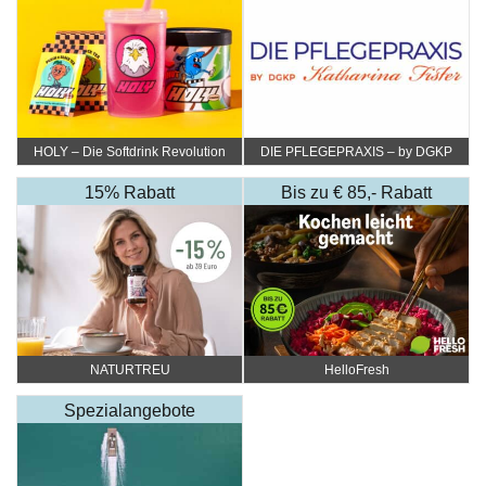
HOLY – Die Softdrink Revolution
DIE PFLEGEPRAXIS – by DGKP
Katharina Fister
15% Rabatt
Bis zu € 85,- Rabatt
NATURTREU
HelloFresh
Spezialangebote