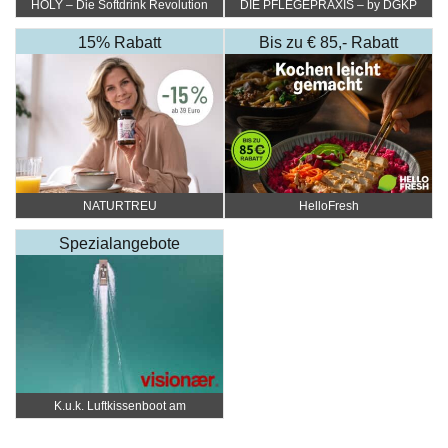
HOLY – Die Softdrink Revolution
DIE PFLEGEPRAXIS – by DGKP
Katharina Fister
15% Rabatt
Bis zu € 85,- Rabatt
NATURTREU
HelloFresh
Spezialangebote
K.u.k. Luftkissenboot am
Wörthersee