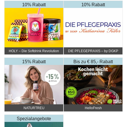
10% Rabatt
10% Rabatt
HOLY – Die Softdrink Revolution
DIE PFLEGEPRAXIS – by DGKP
Katharina Fister
15% Rabatt
Bis zu € 85,- Rabatt
NATURTREU
HelloFresh
Spezialangebote