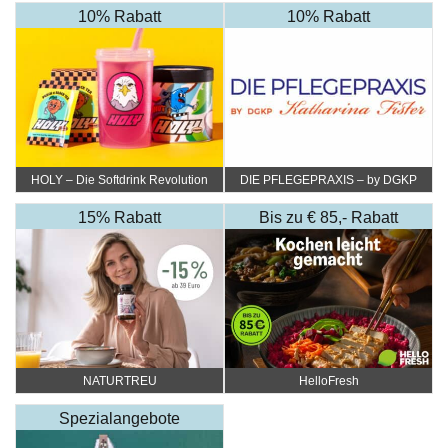
10% Rabatt
10% Rabatt
HOLY – Die Softdrink Revolution
DIE PFLEGEPRAXIS – by DGKP
Katharina Fister
15% Rabatt
Bis zu € 85,- Rabatt
NATURTREU
HelloFresh
Spezialangebote